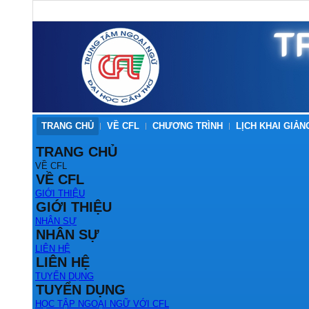
TRANG CHỦ
VỀ CFL
CHƯƠNG TRÌNH
LỊCH KHAI GIẢN
TRANG CHỦ
VỀ CFL
VỀ CFL
GIỚI THIỆU
GIỚI THIỆU
NHÂN SỰ
NHÂN SỰ
LIÊN HỆ
LIÊN HỆ
TUYỂN DỤNG
TUYỂN DỤNG
HỌC TẬP NGOẠI NGỮ VỚI CFL