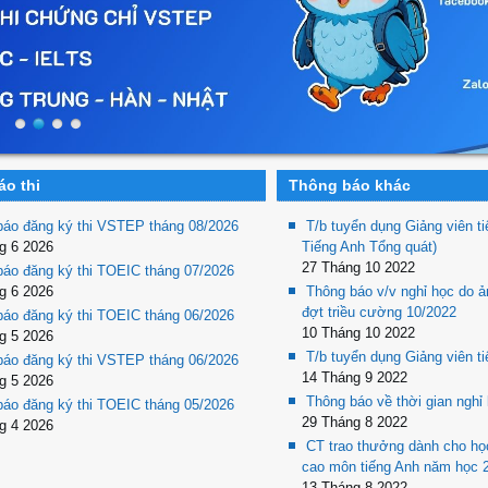
o thi
Thông báo khác
báo đăng ký thi VSTEP tháng 08/2026
T/b tuyển dụng Giảng viên t
g 6 2026
Tiếng Anh Tổng quát)
27 Tháng 10 2022
báo đăng ký thi TOEIC tháng 07/2026
g 6 2026
Thông báo v/v nghỉ học do 
đợt triều cường 10/2022
báo đăng ký thi TOEIC tháng 06/2026
10 Tháng 10 2022
g 5 2026
T/b tuyển dụng Giảng viên t
báo đăng ký thi VSTEP tháng 06/2026
14 Tháng 9 2022
g 5 2026
Thông báo về thời gian nghỉ 
báo đăng ký thi TOEIC tháng 05/2026
29 Tháng 8 2022
g 4 2026
CT trao thưởng dành cho học
cao môn tiếng Anh năm học 
13 Tháng 8 2022