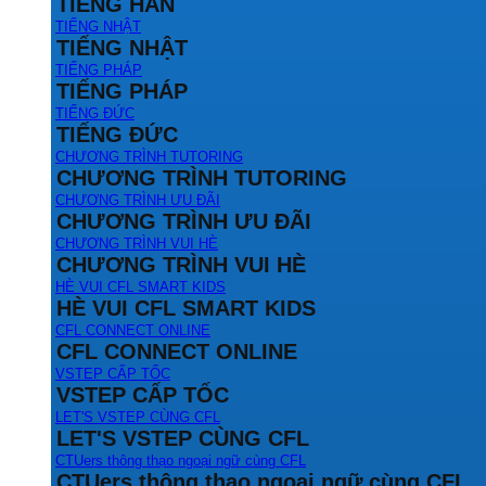
TIẾNG HÀN
TIẾNG NHẬT
TIẾNG NHẬT
TIẾNG PHÁP
TIẾNG PHÁP
TIẾNG ĐỨC
TIẾNG ĐỨC
CHƯƠNG TRÌNH TUTORING
CHƯƠNG TRÌNH TUTORING
CHƯƠNG TRÌNH ƯU ĐÃI
CHƯƠNG TRÌNH ƯU ĐÃI
CHƯƠNG TRÌNH VUI HÈ
CHƯƠNG TRÌNH VUI HÈ
HÈ VUI CFL SMART KIDS
HÈ VUI CFL SMART KIDS
CFL CONNECT ONLINE
CFL CONNECT ONLINE
VSTEP CẤP TỐC
VSTEP CẤP TỐC
LET'S VSTEP CÙNG CFL
LET'S VSTEP CÙNG CFL
CTUers thông thạo ngoại ngữ cùng CFL
CTUers thông thạo ngoại ngữ cùng CFL