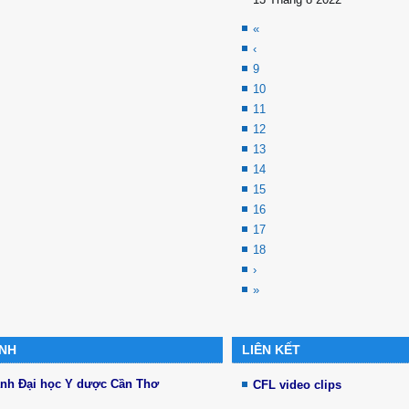
«
‹
9
10
11
12
13
14
15
16
17
18
›
»
ÁNH
LIÊN KẾT
ánh Đại học Y dược Cần Thơ
CFL video clips