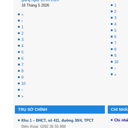
18 Tháng 5 2026
1
2
«
3
‹
4
1
5
2
6
3
7
4
8
5
9
6
10
7
›
8
»
9
10
›
»
TRỤ SỞ CHÍNH
CHI NH
Chi nh
Khu 1 – ĐHCT, số 411, đường 30/4, TPCT
Điện thoại: 0292 36 55 888