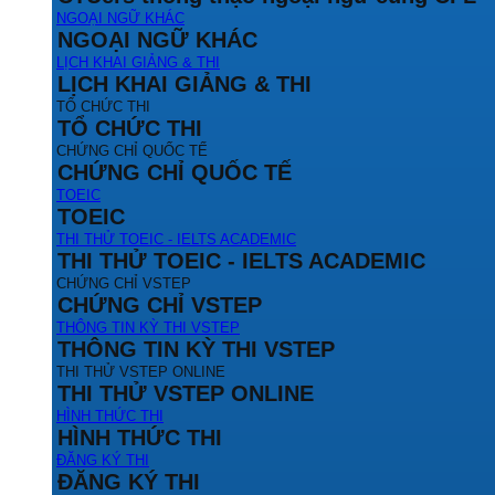
NGOẠI NGỮ KHÁC
NGOẠI NGỮ KHÁC
LỊCH KHAI GIẢNG & THI
LỊCH KHAI GIẢNG & THI
TỔ CHỨC THI
TỔ CHỨC THI
CHỨNG CHỈ QUỐC TẾ
CHỨNG CHỈ QUỐC TẾ
TOEIC
TOEIC
THI THỬ TOEIC - IELTS ACADEMIC
THI THỬ TOEIC - IELTS ACADEMIC
CHỨNG CHỈ VSTEP
CHỨNG CHỈ VSTEP
THÔNG TIN KỲ THI VSTEP
THÔNG TIN KỲ THI VSTEP
THI THỬ VSTEP ONLINE
THI THỬ VSTEP ONLINE
HÌNH THỨC THI
HÌNH THỨC THI
ĐĂNG KÝ THI
ĐĂNG KÝ THI