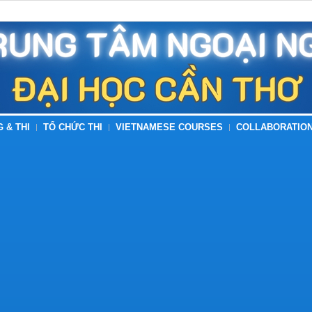
G & THI
TỔ CHỨC THI
VIETNAMESE COURSES
COLLABORATION