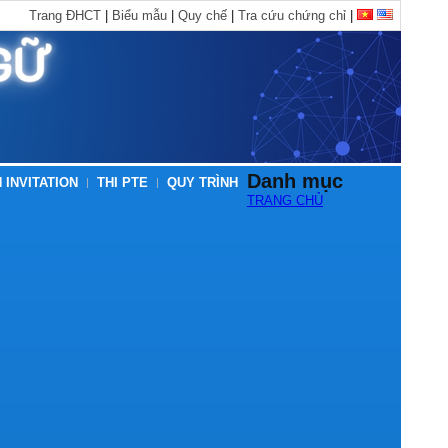
Trang ĐHCT
|
Biểu mẫu
|
Quy chế
|
Tra cứu chứng chỉ
|
Danh mục
 INVITATION
THI PTE
QUY TRÌNH
TRANG CHỦ