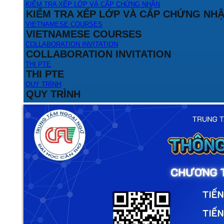
KIỂM TRA XẾP LỚP VÀ CẤP CHỨNG NHẬN
KIỂM TRA XẾP LỚP VÀ CẤP CHỨNG NH
VIETNAMESE COURSES
VIETNAMESE COURSES
COLLABORATION INVITATION
COLLABORATION INVITATION
THI PTE
THI PTE
QUY TRÌNH
QUY TRÌNH