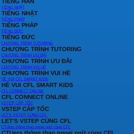
TIẾNG HÀN
TIẾNG NHẬT
TIẾNG NHẬT
TIẾNG PHÁP
TIẾNG PHÁP
TIẾNG ĐỨC
TIẾNG ĐỨC
CHƯƠNG TRÌNH TUTORING
CHƯƠNG TRÌNH TUTORING
CHƯƠNG TRÌNH ƯU ĐÃI
CHƯƠNG TRÌNH ƯU ĐÃI
CHƯƠNG TRÌNH VUI HÈ
CHƯƠNG TRÌNH VUI HÈ
HÈ VUI CFL SMART KIDS
HÈ VUI CFL SMART KIDS
CFL CONNECT ONLINE
CFL CONNECT ONLINE
VSTEP CẤP TỐC
VSTEP CẤP TỐC
LET'S VSTEP CÙNG CFL
LET'S VSTEP CÙNG CFL
CTUers thông thạo ngoại ngữ cùng CFL
CTUers thông thạo ngoại ngữ cùng CFL