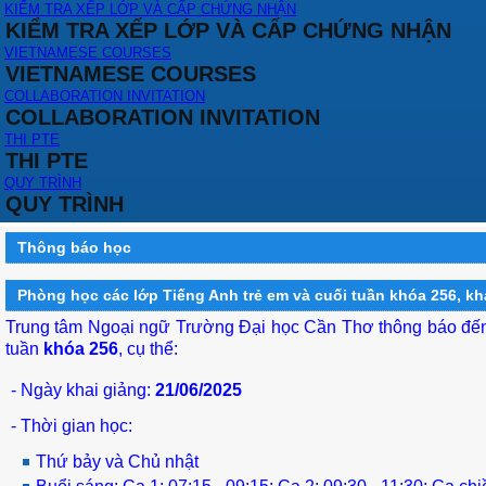
KIỂM TRA XẾP LỚP VÀ CẤP CHỨNG NHẬN
KIỂM TRA XẾP LỚP VÀ CẤP CHỨNG NHẬN
VIETNAMESE COURSES
VIETNAMESE COURSES
COLLABORATION INVITATION
COLLABORATION INVITATION
THI PTE
THI PTE
QUY TRÌNH
QUY TRÌNH
Thông báo học
Phòng học các lớp Tiếng Anh trẻ em và cuối tuần khóa 256, kh
Trung tâm Ngoại ngữ Trường Đại học Cần Thơ thông báo đến 
tuần
khóa 256
, cụ thể:
- Ngày khai giảng:
21/06/2025
- Thời gian học:
Thứ bảy và Chủ nhật