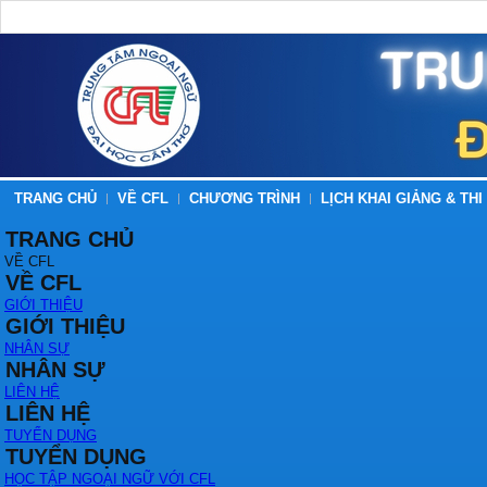
TRANG CHỦ
VỀ CFL
CHƯƠNG TRÌNH
LỊCH KHAI GIẢNG & THI
TRANG CHỦ
VỀ CFL
VỀ CFL
GIỚI THIỆU
GIỚI THIỆU
NHÂN SỰ
NHÂN SỰ
LIÊN HỆ
LIÊN HỆ
TUYỂN DỤNG
TUYỂN DỤNG
HỌC TẬP NGOẠI NGỮ VỚI CFL