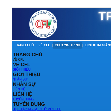
TRANG CHỦ
VỀ CFL
CHƯƠNG TRÌNH
LỊCH KHAI GIẢN
TRANG CHỦ
VỀ CFL
VỀ CFL
GIỚI THIỆU
GIỚI THIỆU
NHÂN SỰ
NHÂN SỰ
LIÊN HỆ
LIÊN HỆ
TUYỂN DỤNG
TUYỂN DỤNG
HỌC TẬP NGOẠI NGỮ VỚI CFL