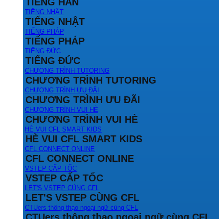
TIẾNG HÀN
TIẾNG NHẬT
TIẾNG NHẬT
TIẾNG PHÁP
TIẾNG PHÁP
TIẾNG ĐỨC
TIẾNG ĐỨC
CHƯƠNG TRÌNH TUTORING
CHƯƠNG TRÌNH TUTORING
CHƯƠNG TRÌNH ƯU ĐÃI
CHƯƠNG TRÌNH ƯU ĐÃI
CHƯƠNG TRÌNH VUI HÈ
CHƯƠNG TRÌNH VUI HÈ
HÈ VUI CFL SMART KIDS
HÈ VUI CFL SMART KIDS
CFL CONNECT ONLINE
CFL CONNECT ONLINE
VSTEP CẤP TỐC
VSTEP CẤP TỐC
LET'S VSTEP CÙNG CFL
LET'S VSTEP CÙNG CFL
CTUers thông thạo ngoại ngữ cùng CFL
CTUers thông thạo ngoại ngữ cùng CFL