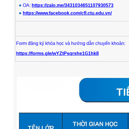
OA:
https://zalo.me/3431034651107930573
https://www.facebook.com/cfl.ctu.edu.vn/
Form đăng ký khóa học và hướng dẫn chuyển khoản:
https://forms.gle/wYZtPsqrshe1G1hk8