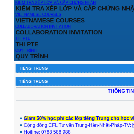
KIỂM TRA XẾP LỚP VÀ CẤP CHỨNG NHẬN
KIỂM TRA XẾP LỚP VÀ CẤP CHỨNG NH
VIETNAMESE COURSES
VIETNAMESE COURSES
COLLABORATION INVITATION
COLLABORATION INVITATION
THI PTE
THI PTE
QUY TRÌNH
QUY TRÌNH
TIẾNG TRUNG
TIẾNG TRUNG
THÔNG TIN
Giảm 50% học phí các lớp tiếng Trung cho học v
Cộng đồng CFL Tư vấn Trung-Hàn-Nhật-Pháp-TV:
Hotline: 0788 588 988