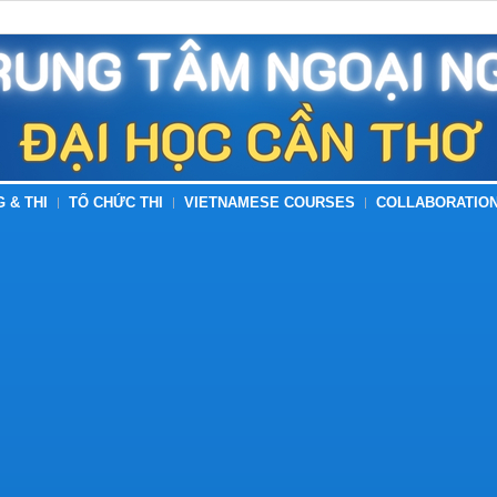
G & THI
TỔ CHỨC THI
VIETNAMESE COURSES
COLLABORATION