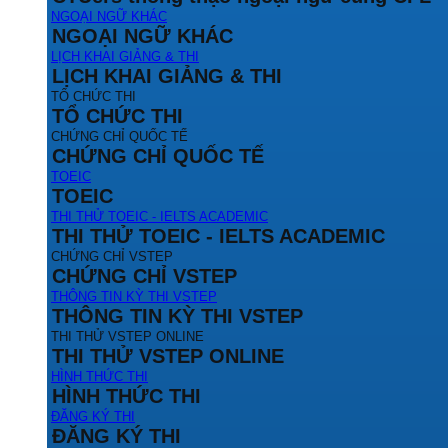
NGOẠI NGỮ KHÁC
NGOẠI NGỮ KHÁC
LỊCH KHAI GIẢNG & THI
LỊCH KHAI GIẢNG & THI
TỔ CHỨC THI
TỔ CHỨC THI
CHỨNG CHỈ QUỐC TẾ
CHỨNG CHỈ QUỐC TẾ
TOEIC
TOEIC
THI THỬ TOEIC - IELTS ACADEMIC
THI THỬ TOEIC - IELTS ACADEMIC
CHỨNG CHỈ VSTEP
CHỨNG CHỈ VSTEP
THÔNG TIN KỲ THI VSTEP
THÔNG TIN KỲ THI VSTEP
THI THỬ VSTEP ONLINE
THI THỬ VSTEP ONLINE
HÌNH THỨC THI
HÌNH THỨC THI
ĐĂNG KÝ THI
ĐĂNG KÝ THI