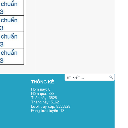
THỐNG KÊ
Hôm nay:
6
Hôm qua:
722
Tuần này:
3828
Tháng này:
5162
Lượt truy cập:
9333929
Đang trực tuyến:
13