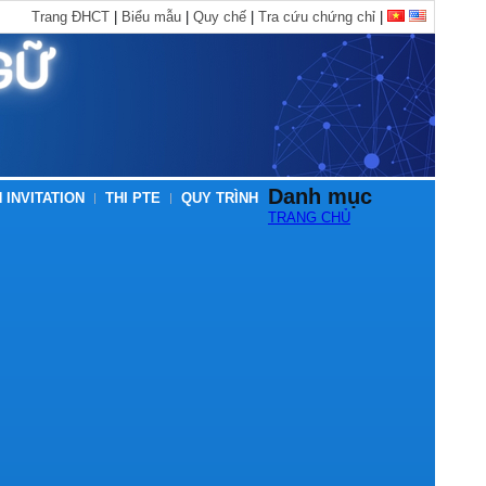
Trang ĐHCT
|
Biểu mẫu
|
Quy chế
|
Tra cứu chứng chỉ
|
Danh mục
 INVITATION
THI PTE
QUY TRÌNH
TRANG CHỦ