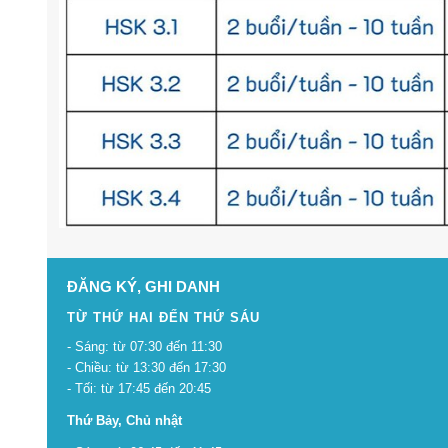
ĐĂNG KÝ, GHI DANH
TỪ THỨ HAI ĐẾN THỨ SÁU
- Sáng: từ 07:30 đến 11:30
- Chiều: từ 13:30 đến 17:30
- Tối: từ 17:45 đến 20:45
Thứ Bảy, Chủ nhật