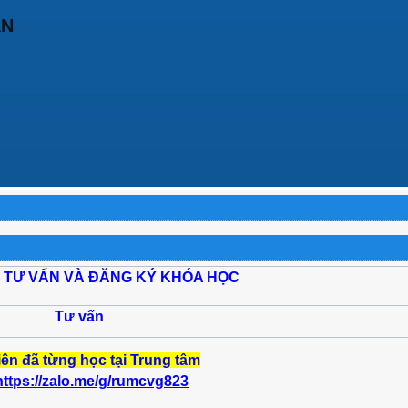
ẬN
 TƯ VẤN VÀ ĐĂNG KÝ KHÓA HỌC
Tư vấn
iên đã từng học tại Trung tâm
https://zalo.me/g/rumcvg823