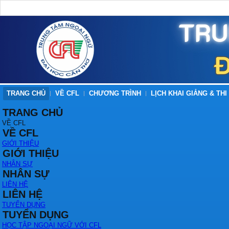
TRANG CHỦ
VỀ CFL
CHƯƠNG TRÌNH
LỊCH KHAI GIẢNG & THI
TRANG CHỦ
VỀ CFL
VỀ CFL
GIỚI THIỆU
GIỚI THIỆU
NHÂN SỰ
NHÂN SỰ
LIÊN HỆ
LIÊN HỆ
TUYỂN DỤNG
TUYỂN DỤNG
HỌC TẬP NGOẠI NGỮ VỚI CFL