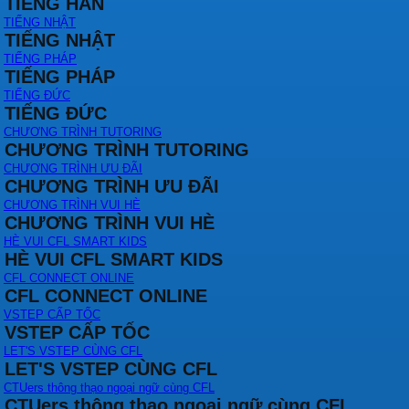
TIẾNG HÀN
TIẾNG NHẬT
TIẾNG NHẬT
TIẾNG PHÁP
TIẾNG PHÁP
TIẾNG ĐỨC
TIẾNG ĐỨC
CHƯƠNG TRÌNH TUTORING
CHƯƠNG TRÌNH TUTORING
CHƯƠNG TRÌNH ƯU ĐÃI
CHƯƠNG TRÌNH ƯU ĐÃI
CHƯƠNG TRÌNH VUI HÈ
CHƯƠNG TRÌNH VUI HÈ
HÈ VUI CFL SMART KIDS
HÈ VUI CFL SMART KIDS
CFL CONNECT ONLINE
CFL CONNECT ONLINE
VSTEP CẤP TỐC
VSTEP CẤP TỐC
LET'S VSTEP CÙNG CFL
LET'S VSTEP CÙNG CFL
CTUers thông thạo ngoại ngữ cùng CFL
CTUers thông thạo ngoại ngữ cùng CFL