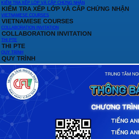
KIỂM TRA XẾP LỚP VÀ CẤP CHỨNG NHẬN
KIỂM TRA XẾP LỚP VÀ CẤP CHỨNG NHẬN
VIETNAMESE COURSES
VIETNAMESE COURSES
COLLABORATION INVITATION
COLLABORATION INVITATION
THI PTE
THI PTE
QUY TRÌNH
QUY TRÌNH