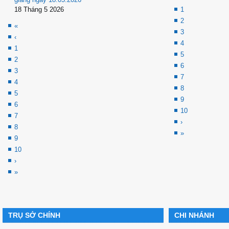
18 Tháng 5 2026
1
2
«
3
‹
4
1
5
2
6
3
7
4
8
5
9
6
10
7
›
8
»
9
10
›
»
TRỤ SỞ CHÍNH
CHI NHÁNH