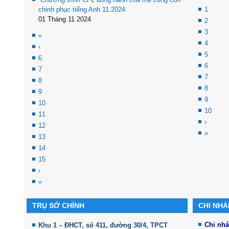
chinh phục tiếng Anh 11.2024
1
01 Tháng 11 2024
2
3
«
4
‹
5
6
6
7
7
8
8
9
9
10
10
11
›
12
»
13
14
15
›
»
TRỤ SỞ CHÍNH
CHI NH
Chi nh
Khu 1 – ĐHCT, số 411, đường 30/4, TPCT