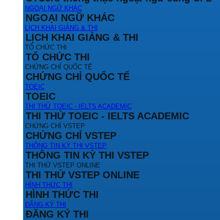
NGOẠI NGỮ KHÁC
NGOẠI NGỮ KHÁC
LỊCH KHAI GIẢNG & THI
LỊCH KHAI GIẢNG & THI
TỔ CHỨC THI
TỔ CHỨC THI
CHỨNG CHỈ QUỐC TẾ
CHỨNG CHỈ QUỐC TẾ
TOEIC
TOEIC
THI THỬ TOEIC - IELTS ACADEMIC
THI THỬ TOEIC - IELTS ACADEMIC
CHỨNG CHỈ VSTEP
CHỨNG CHỈ VSTEP
THÔNG TIN KỲ THI VSTEP
THÔNG TIN KỲ THI VSTEP
THI THỬ VSTEP ONLINE
THI THỬ VSTEP ONLINE
HÌNH THỨC THI
HÌNH THỨC THI
ĐĂNG KÝ THI
ĐĂNG KÝ THI