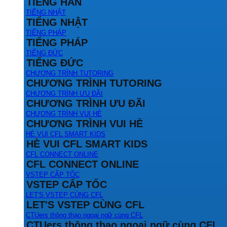
TIẾNG HÀN
TIẾNG NHẬT
TIẾNG NHẬT
TIẾNG PHÁP
TIẾNG PHÁP
TIẾNG ĐỨC
TIẾNG ĐỨC
CHƯƠNG TRÌNH TUTORING
CHƯƠNG TRÌNH TUTORING
CHƯƠNG TRÌNH ƯU ĐÃI
CHƯƠNG TRÌNH ƯU ĐÃI
CHƯƠNG TRÌNH VUI HÈ
CHƯƠNG TRÌNH VUI HÈ
HÈ VUI CFL SMART KIDS
HÈ VUI CFL SMART KIDS
CFL CONNECT ONLINE
CFL CONNECT ONLINE
VSTEP CẤP TỐC
VSTEP CẤP TỐC
LET'S VSTEP CÙNG CFL
LET'S VSTEP CÙNG CFL
CTUers thông thạo ngoại ngữ cùng CFL
CTUers thông thạo ngoại ngữ cùng CFL