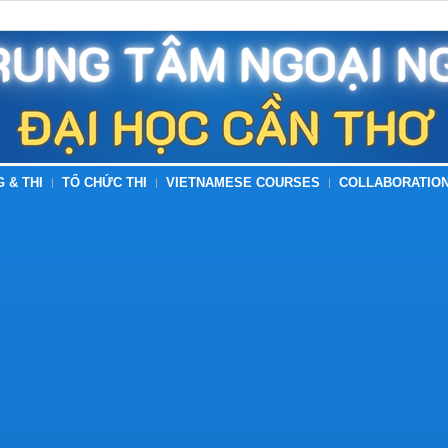
G & THI
TỔ CHỨC THI
VIETNAMESE COURSES
COLLABORATION