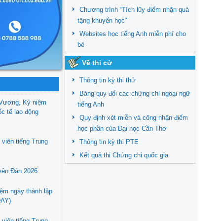
Chương trình “Tích lũy điểm nhận quà
tặng khuyến học”
Websites học tiếng Anh miễn phí cho
bé
Về thi cử
Thông tin kỳ thi thử
Bảng quy đổi các chứng chỉ ngoại ngữ
 Vương, Kỷ niệm
tiếng Anh
c tế lao động
Quy định xét miễn và công nhận điểm
học phần của Đại học Cần Thơ
viên tiếng Trung
Thông tin kỳ thi PTE
Kết quả thi Chứng chỉ quốc gia
uyên Đán 2026
iệm ngày thành lập
DAY)
viên tiếng Trung