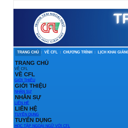
TRANG CHỦ
VỀ CFL
CHƯƠNG TRÌNH
LỊCH KHAI GIẢN
TRANG CHỦ
VỀ CFL
VỀ CFL
GIỚI THIỆU
GIỚI THIỆU
NHÂN SỰ
NHÂN SỰ
LIÊN HỆ
LIÊN HỆ
TUYỂN DỤNG
TUYỂN DỤNG
HỌC TẬP NGOẠI NGỮ VỚI CFL