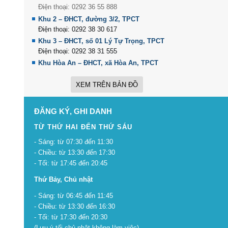
Điện thoại: 0292 36 55 888
Khu 2 – ĐHCT, đường 3/2, TPCT
Điện thoại: 0292 38 30 617
Khu 3 – ĐHCT, số 01 Lý Tự Trọng, TPCT
Điện thoại: 0292 38 31 555
Khu Hòa An – ĐHCT, xã Hòa An, TPCT
XEM TRÊN BẢN ĐỒ
ĐĂNG KÝ, GHI DANH
TỪ THỨ HAI ĐẾN THỨ SÁU
- Sáng: từ 07:30 đến 11:30
- Chiều: từ 13:30 đến 17:30
- Tối: từ 17:45 đến 20:45
Thứ Bảy, Chủ nhật
- Sáng: từ 06:45 đến 11:45
- Chiều: từ 13:30 đến 16:30
- Tối: từ 17:30 đến 20:30
(Lưu ý tối chủ nhật không làm việc)