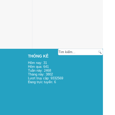
THỐNG KÊ
Hôm nay:
31
Hôm qua:
641
Tuần này:
2468
Tháng này:
3802
Lượt truy cập:
9332569
Đang trực tuyến:
6