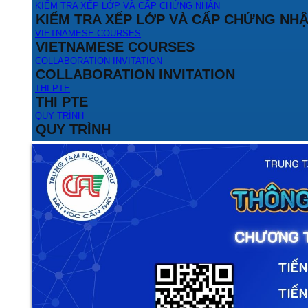
KIỂM TRA XẾP LỚP VÀ CẤP CHỨNG NHẬN
KIỂM TRA XẾP LỚP VÀ CẤP CHỨNG NH
VIETNAMESE COURSES
VIETNAMESE COURSES
COLLABORATION INVITATION
COLLABORATION INVITATION
THI PTE
THI PTE
QUY TRÌNH
QUY TRÌNH