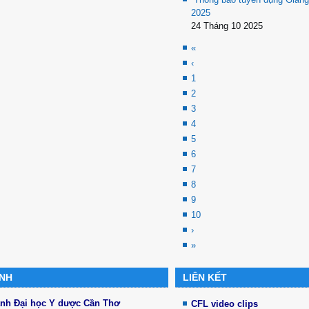
2025
24 Tháng 10 2025
«
‹
1
2
3
4
5
6
7
8
9
10
›
»
ÁNH
LIÊN KẾT
ánh Đại học Y dược Cần Thơ
CFL video clips