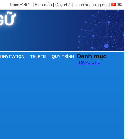
Trang ĐHCT
|
Biểu mẫu
|
Quy chế
|
Tra cứu chứng chỉ
|
Danh mục
 INVITATION
THI PTE
QUY TRÌNH
TRANG CHỦ