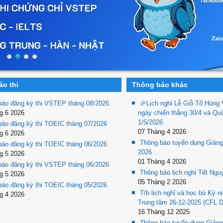
o thi
Thông báo khác
báo đăng ký thi VSTEP tháng 08/2026
🎉Lịch nghỉ Lễ Giỗ Tổ Hùng
g 6 2026
ngày chiến thắng 30/4 và Quố
1/5/2026
báo đăng ký thi TOEIC tháng 07/2026
07 Tháng 4 2026
g 6 2026
Thông báo tuyển dụng Giảng 
báo đăng ký thi TOEIC tháng 06/2026
2026
g 5 2026
01 Tháng 4 2026
báo đăng ký thi VSTEP tháng 06/2026
Thông báo lịch nghỉ Tết Ng
g 5 2026
05 Tháng 2 2026
báo đăng ký thi TOEIC tháng 05/2026
T/b lịch nghỉ và học bù Kỷ n
g 4 2026
Trung tâm 26-12-2025 (CFL 
16 Tháng 12 2025
Thông báo tuyển dụng Giảng 