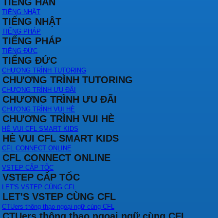
TIẾNG HÀN
TIẾNG NHẬT
TIẾNG NHẬT
TIẾNG PHÁP
TIẾNG PHÁP
TIẾNG ĐỨC
TIẾNG ĐỨC
CHƯƠNG TRÌNH TUTORING
CHƯƠNG TRÌNH TUTORING
CHƯƠNG TRÌNH ƯU ĐÃI
CHƯƠNG TRÌNH ƯU ĐÃI
CHƯƠNG TRÌNH VUI HÈ
CHƯƠNG TRÌNH VUI HÈ
HÈ VUI CFL SMART KIDS
HÈ VUI CFL SMART KIDS
CFL CONNECT ONLINE
CFL CONNECT ONLINE
VSTEP CẤP TỐC
VSTEP CẤP TỐC
LET'S VSTEP CÙNG CFL
LET'S VSTEP CÙNG CFL
CTUers thông thạo ngoại ngữ cùng CFL
CTUers thông thạo ngoại ngữ cùng CFL