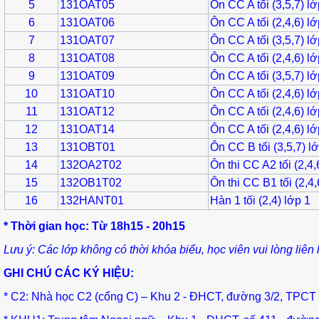
5
131OAT05
Ôn CC A tối (3,5,7) lớ
6
131OAT06
Ôn CC A tối (2,4,6) lớ
7
131OAT07
Ôn CC A tối (3,5,7) lớ
8
131OAT08
Ôn CC A tối (2,4,6) lớ
9
131OAT09
Ôn CC A tối (3,5,7) lớ
10
131OAT10
Ôn CC A tối (2,4,6) l
11
131OAT12
Ôn CC A tối (2,4,6) l
12
131OAT14
Ôn CC A tối (2,4,6) l
13
131OBT01
Ôn CC B tối (3,5,7) l
14
132OA2T02
Ôn thi CC A2 tối (2,4,
15
132OB1T02
Ôn thi CC B1 tối (2,4,
16
132HANT01
Hàn 1 tối (2,4) lớp 1
* Thời gian học: Từ 18h15 - 20h15
Lưu ý: Các lớp không có thời khóa biểu, học viên vui lòng liên
GHI CHÚ CÁC KÝ HIỆU:
* C2: Nhà học C2 (cổng C) – Khu 2 - ĐHCT, đường 3/2, TPCT