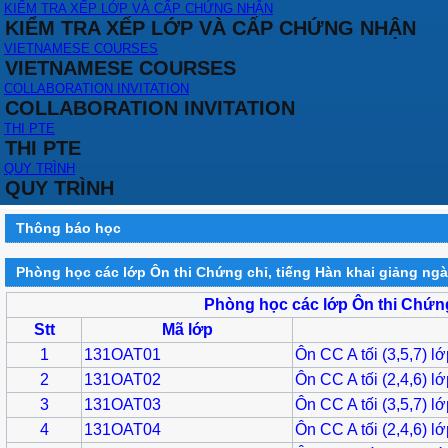
KIỂM TRA XẾP LỚP VÀ CẤP CHỨNG NHẬN
KIỂM TRA XẾP LỚP VÀ CẤP CHỨNG NHẬN
VIETNAMESE COURSES
VIETNAMESE COURSES
COLLABORATION INVITATION
COLLABORATION INVITATION
THI PTE
THI PTE
QUY TRÌNH
QUY TRÌNH
Thông báo học
Phòng học các lớp Ôn thi Chứng chỉ, tiếng Hàn khai giảng ngà
Phòng học các lớp Ôn thi Chứng
Stt
Mã lớp
1
131OAT01
Ôn CC A tối (3,5,7) lớ
2
131OAT02
Ôn CC A tối (2,4,6) lớ
3
131OAT03
Ôn CC A tối (3,5,7) lớ
4
131OAT04
Ôn CC A tối (2,4,6) lớ