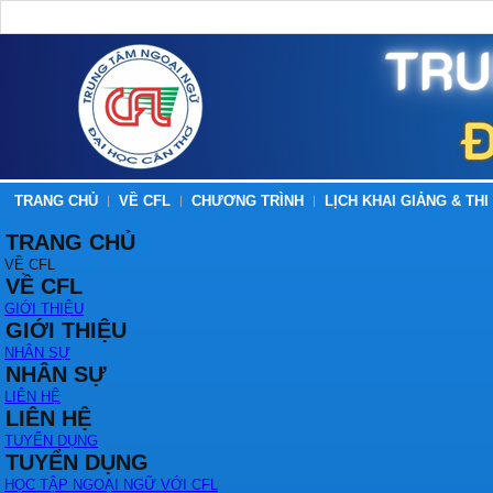
TRANG CHỦ
VỀ CFL
CHƯƠNG TRÌNH
LỊCH KHAI GIẢNG & THI
TRANG CHỦ
VỀ CFL
VỀ CFL
GIỚI THIỆU
GIỚI THIỆU
NHÂN SỰ
NHÂN SỰ
LIÊN HỆ
LIÊN HỆ
TUYỂN DỤNG
TUYỂN DỤNG
HỌC TẬP NGOẠI NGỮ VỚI CFL