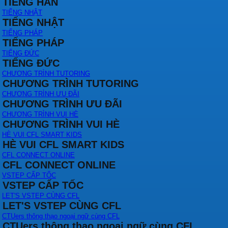
TIẾNG HÀN
TIẾNG NHẬT
TIẾNG NHẬT
TIẾNG PHÁP
TIẾNG PHÁP
TIẾNG ĐỨC
TIẾNG ĐỨC
CHƯƠNG TRÌNH TUTORING
CHƯƠNG TRÌNH TUTORING
CHƯƠNG TRÌNH ƯU ĐÃI
CHƯƠNG TRÌNH ƯU ĐÃI
CHƯƠNG TRÌNH VUI HÈ
CHƯƠNG TRÌNH VUI HÈ
HÈ VUI CFL SMART KIDS
HÈ VUI CFL SMART KIDS
CFL CONNECT ONLINE
CFL CONNECT ONLINE
VSTEP CẤP TỐC
VSTEP CẤP TỐC
LET'S VSTEP CÙNG CFL
LET'S VSTEP CÙNG CFL
CTUers thông thạo ngoại ngữ cùng CFL
CTUers thông thạo ngoại ngữ cùng CFL