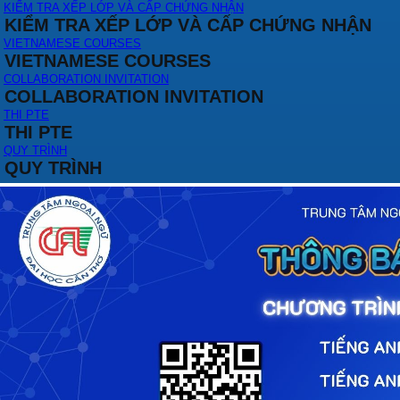
KIỂM TRA XẾP LỚP VÀ CẤP CHỨNG NHẬN
KIỂM TRA XẾP LỚP VÀ CẤP CHỨNG NHẬN
VIETNAMESE COURSES
VIETNAMESE COURSES
COLLABORATION INVITATION
COLLABORATION INVITATION
THI PTE
THI PTE
QUY TRÌNH
QUY TRÌNH