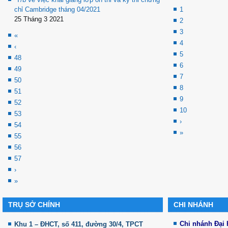
chỉ Cambridge tháng 04/2021
1
25 Tháng 3 2021
2
3
«
4
‹
5
48
6
49
7
50
8
51
9
52
10
53
›
54
»
55
56
57
›
»
TRỤ SỞ CHÍNH
CHI NHÁNH
Chi nhánh Đại
Khu 1 – ĐHCT, số 411, đường 30/4, TPCT