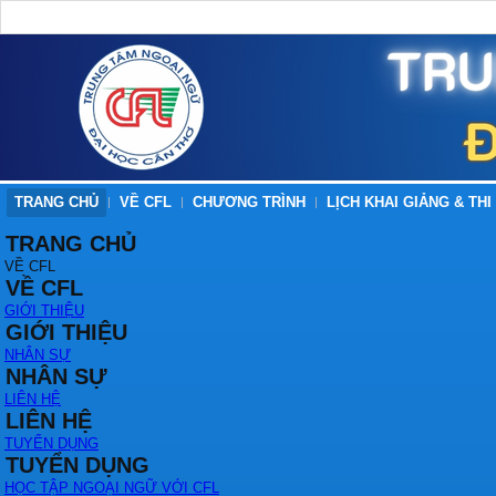
TRANG CHỦ
VỀ CFL
CHƯƠNG TRÌNH
LỊCH KHAI GIẢNG & THI
TRANG CHỦ
VỀ CFL
VỀ CFL
GIỚI THIỆU
GIỚI THIỆU
NHÂN SỰ
NHÂN SỰ
LIÊN HỆ
LIÊN HỆ
TUYỂN DỤNG
TUYỂN DỤNG
HỌC TẬP NGOẠI NGỮ VỚI CFL