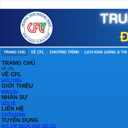
TRANG CHỦ
VỀ CFL
CHƯƠNG TRÌNH
LỊCH KHAI GIẢNG & THI
TRANG CHỦ
VỀ CFL
VỀ CFL
GIỚI THIỆU
GIỚI THIỆU
NHÂN SỰ
NHÂN SỰ
LIÊN HỆ
LIÊN HỆ
TUYỂN DỤNG
TUYỂN DỤNG
HỌC TẬP NGOẠI NGỮ VỚI CFL