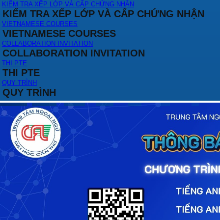
KIỂM TRA XẾP LỚP VÀ CẤP CHỨNG NHẬN
KIỂM TRA XẾP LỚP VÀ CẤP CHỨNG NHẬN
VIETNAMESE COURSES
VIETNAMESE COURSES
COLLABORATION INVITATION
COLLABORATION INVITATION
THI PTE
THI PTE
QUY TRÌNH
QUY TRÌNH