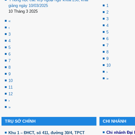
giảng ngày 10/03/2025
1
10 Tháng 3 2025
2
3
«
4
‹
5
3
6
4
7
5
8
6
9
7
10
8
›
9
»
10
11
12
›
»
TRỤ SỞ CHÍNH
CHI NHÁNH
Chi nhánh Đại
Khu 1 – ĐHCT, số 411, đường 30/4, TPCT