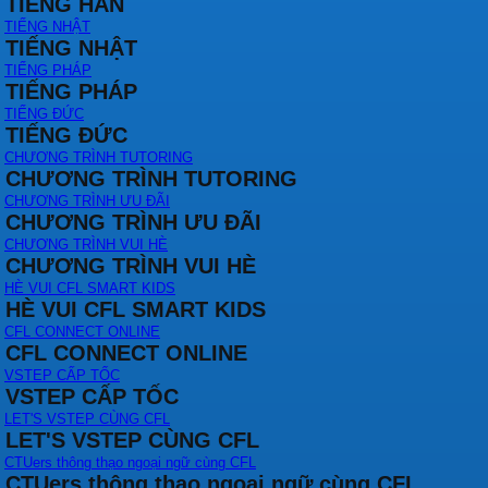
TIẾNG HÀN
TIẾNG NHẬT
TIẾNG NHẬT
TIẾNG PHÁP
TIẾNG PHÁP
TIẾNG ĐỨC
TIẾNG ĐỨC
CHƯƠNG TRÌNH TUTORING
CHƯƠNG TRÌNH TUTORING
CHƯƠNG TRÌNH ƯU ĐÃI
CHƯƠNG TRÌNH ƯU ĐÃI
CHƯƠNG TRÌNH VUI HÈ
CHƯƠNG TRÌNH VUI HÈ
HÈ VUI CFL SMART KIDS
HÈ VUI CFL SMART KIDS
CFL CONNECT ONLINE
CFL CONNECT ONLINE
VSTEP CẤP TỐC
VSTEP CẤP TỐC
LET'S VSTEP CÙNG CFL
LET'S VSTEP CÙNG CFL
CTUers thông thạo ngoại ngữ cùng CFL
CTUers thông thạo ngoại ngữ cùng CFL