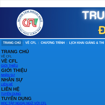
TRANG CHỦ
VỀ CFL
CHƯƠNG TRÌNH
LỊCH KHAI GIẢNG & THI
TRANG CHỦ
VỀ CFL
VỀ CFL
GIỚI THIỆU
GIỚI THIỆU
NHÂN SỰ
NHÂN SỰ
LIÊN HỆ
LIÊN HỆ
TUYỂN DỤNG
TUYỂN DỤNG
HỌC TẬP NGOẠI NGỮ VỚI CFL