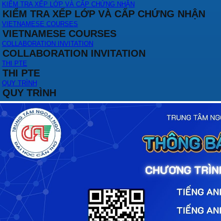
KIỂM TRA XẾP LỚP VÀ CẤP CHỨNG NHẬN
KIỂM TRA XẾP LỚP VÀ CẤP CHỨNG NHẬN
VIETNAMESE COURSES
VIETNAMESE COURSES
COLLABORATION INVITATION
COLLABORATION INVITATION
THI PTE
THI PTE
QUY TRÌNH
QUY TRÌNH