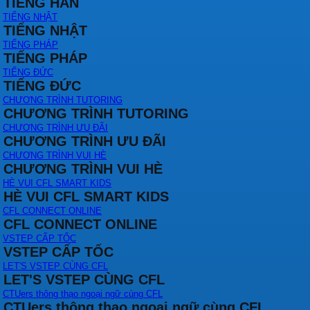
TIẾNG HÀN
TIẾNG NHẬT
TIẾNG NHẬT
TIẾNG PHÁP
TIẾNG PHÁP
TIẾNG ĐỨC
TIẾNG ĐỨC
CHƯƠNG TRÌNH TUTORING
CHƯƠNG TRÌNH TUTORING
CHƯƠNG TRÌNH ƯU ĐÃI
CHƯƠNG TRÌNH ƯU ĐÃI
CHƯƠNG TRÌNH VUI HÈ
CHƯƠNG TRÌNH VUI HÈ
HÈ VUI CFL SMART KIDS
HÈ VUI CFL SMART KIDS
CFL CONNECT ONLINE
CFL CONNECT ONLINE
VSTEP CẤP TỐC
VSTEP CẤP TỐC
LET'S VSTEP CÙNG CFL
LET'S VSTEP CÙNG CFL
CTUers thông thạo ngoại ngữ cùng CFL
CTUers thông thạo ngoại ngữ cùng CFL