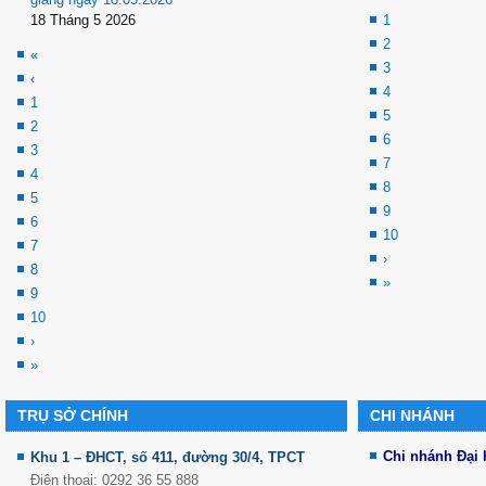
18 Tháng 5 2026
1
2
«
3
‹
4
1
5
2
6
3
7
4
8
5
9
6
10
7
›
8
»
9
10
›
»
TRỤ SỞ CHÍNH
CHI NHÁNH
Chi nhánh Đại
Khu 1 – ĐHCT, số 411, đường 30/4, TPCT
Điện thoại: 0292 36 55 888