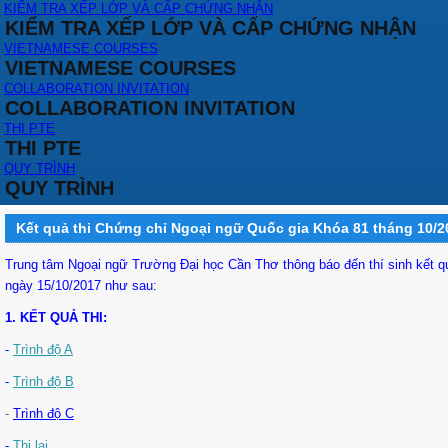
KIỂM TRA XẾP LỚP VÀ CẤP CHỨNG NHẬN
KIỂM TRA XẾP LỚP VÀ CẤP CHỨNG NHẬN
VIETNAMESE COURSES
VIETNAMESE COURSES
COLLABORATION INVITATION
COLLABORATION INVITATION
THI PTE
THI PTE
QUY TRÌNH
QUY TRÌNH
Kết quả thi Chứng chỉ Ngoại ngữ Quốc gia Khóa 81 tháng 10/2
Trung tâm Ngoại ngữ Trường Đại học Cần Thơ thông báo đến thí sinh kết qu
ngày 15/10/2017 như sau:
1. KẾT QUẢ THI:
-
Trình độ A
-
Trình độ B
-
Trình độ C
-
Thi lại