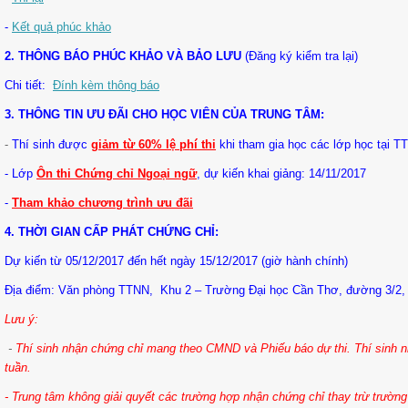
-
Kết quả phúc khảo
2. THÔNG BÁO PHÚC KHẢO VÀ BẢO LƯU
(Đăng ký kiểm tra lại)
Chi tiết:
Đính kèm thông báo
3. THÔNG TIN ƯU ĐÃI CHO HỌC VIÊN CỦA TRUNG TÂM:
-
Thí sinh được
giảm từ 60% lệ phí th
i
khi tham gia học các lớp học tại T
- Lớp
Ôn thi Chứng chỉ Ngoại ngữ
, dự kiến khai giảng: 14/11/2017
-
Tham khảo chương trình ưu đãi
4. THỜI GIAN CẤP PHÁT CHỨNG CHỈ:
Dự kiến từ 05/12/2017 đến hết ngày 15/12/2017
(giờ hành chính)
Địa điểm: Văn phòng TTNN, Khu 2 – Trường Đại học Cần Thơ, đường 3/2, 
Lưu ý:
-
Thí sinh nhận chứng chỉ mang theo CMND và Phiếu báo dự thi. Thí sinh n
tuần.
- Trung tâm không giải quyết các trường hợp nhận chứng chỉ thay trừ trườn