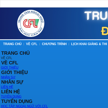
TRANG CHỦ
VỀ CFL
CHƯƠNG TRÌNH
LỊCH KHAI GIẢNG & THI
TRANG CHỦ
VỀ CFL
VỀ CFL
GIỚI THIỆU
GIỚI THIỆU
NHÂN SỰ
NHÂN SỰ
LIÊN HỆ
LIÊN HỆ
TUYỂN DỤNG
TUYỂN DỤNG
HỌC TẬP NGOẠI NGỮ VỚI CFL