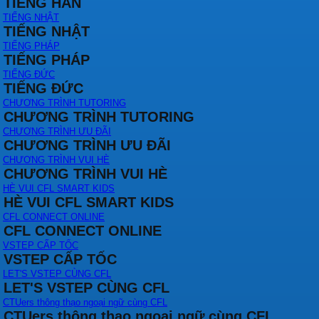
TIẾNG HÀN
TIẾNG NHẬT
TIẾNG NHẬT
TIẾNG PHÁP
TIẾNG PHÁP
TIẾNG ĐỨC
TIẾNG ĐỨC
CHƯƠNG TRÌNH TUTORING
CHƯƠNG TRÌNH TUTORING
CHƯƠNG TRÌNH ƯU ĐÃI
CHƯƠNG TRÌNH ƯU ĐÃI
CHƯƠNG TRÌNH VUI HÈ
CHƯƠNG TRÌNH VUI HÈ
HÈ VUI CFL SMART KIDS
HÈ VUI CFL SMART KIDS
CFL CONNECT ONLINE
CFL CONNECT ONLINE
VSTEP CẤP TỐC
VSTEP CẤP TỐC
LET'S VSTEP CÙNG CFL
LET'S VSTEP CÙNG CFL
CTUers thông thạo ngoại ngữ cùng CFL
CTUers thông thạo ngoại ngữ cùng CFL