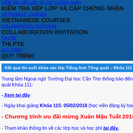
KIỂM TRA XẾP LỚP VÀ CẤP CHỨNG NHẬN
KIỂM TRA XẾP LỚP VÀ CẤP CHỨNG NHẬN
VIETNAMESE COURSES
VIETNAMESE COURSES
COLLABORATION INVITATION
COLLABORATION INVITATION
THI PTE
THI PTE
QUY TRÌNH
QUY TRÌNH
Kết quả thi cuối khóa các lớp Tiếng Anh Tổng quát – Khóa 111
Trung tâm Ngoại ngữ Trường Đại học Cần Thơ thông báo đến q
quát Khóa 111:
-
Xem tại đây
- Ngày khai giảng
Khóa 115: 05/02/2018
(học viên đăng ký học
- Chương trình ưu đãi mừng Xuân Mậu Tuất 201
- Tham khảo thông tin về các lớp học và học phí
tại đây.