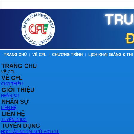
TRANG CHỦ
VỀ CFL
CHƯƠNG TRÌNH
LỊCH KHAI GIẢNG & THI
TRANG CHỦ
VỀ CFL
VỀ CFL
GIỚI THIỆU
GIỚI THIỆU
NHÂN SỰ
NHÂN SỰ
LIÊN HỆ
LIÊN HỆ
TUYỂN DỤNG
TUYỂN DỤNG
HỌC TẬP NGOẠI NGỮ VỚI CFL