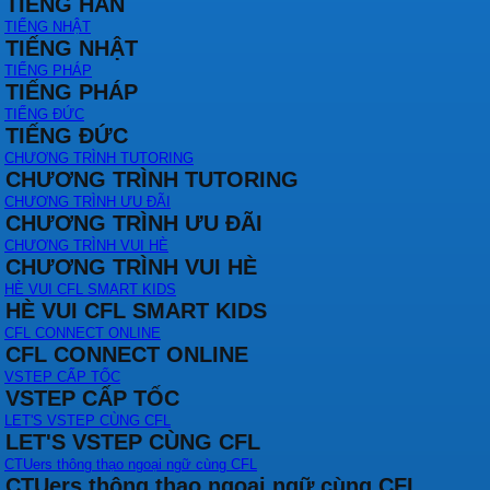
TIẾNG HÀN
TIẾNG NHẬT
TIẾNG NHẬT
TIẾNG PHÁP
TIẾNG PHÁP
TIẾNG ĐỨC
TIẾNG ĐỨC
CHƯƠNG TRÌNH TUTORING
CHƯƠNG TRÌNH TUTORING
CHƯƠNG TRÌNH ƯU ĐÃI
CHƯƠNG TRÌNH ƯU ĐÃI
CHƯƠNG TRÌNH VUI HÈ
CHƯƠNG TRÌNH VUI HÈ
HÈ VUI CFL SMART KIDS
HÈ VUI CFL SMART KIDS
CFL CONNECT ONLINE
CFL CONNECT ONLINE
VSTEP CẤP TỐC
VSTEP CẤP TỐC
LET'S VSTEP CÙNG CFL
LET'S VSTEP CÙNG CFL
CTUers thông thạo ngoại ngữ cùng CFL
CTUers thông thạo ngoại ngữ cùng CFL