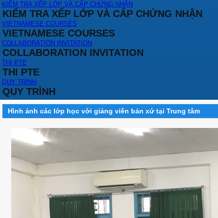
KIỂM TRA XẾP LỚP VÀ CẤP CHỨNG NHẬN
KIỂM TRA XẾP LỚP VÀ CẤP CHỨNG NHẬN
VIETNAMESE COURSES
VIETNAMESE COURSES
COLLABORATION INVITATION
COLLABORATION INVITATION
THI PTE
THI PTE
QUY TRÌNH
QUY TRÌNH
Hình ảnh các lớp học với giảng viên bản xứ tại Trung tâm