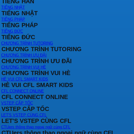
TIẾNG HÀN
TIẾNG NHẬT
TIẾNG NHẬT
TIẾNG PHÁP
TIẾNG PHÁP
TIẾNG ĐỨC
TIẾNG ĐỨC
CHƯƠNG TRÌNH TUTORING
CHƯƠNG TRÌNH TUTORING
CHƯƠNG TRÌNH ƯU ĐÃI
CHƯƠNG TRÌNH ƯU ĐÃI
CHƯƠNG TRÌNH VUI HÈ
CHƯƠNG TRÌNH VUI HÈ
HÈ VUI CFL SMART KIDS
HÈ VUI CFL SMART KIDS
CFL CONNECT ONLINE
CFL CONNECT ONLINE
VSTEP CẤP TỐC
VSTEP CẤP TỐC
LET'S VSTEP CÙNG CFL
LET'S VSTEP CÙNG CFL
CTUers thông thạo ngoại ngữ cùng CFL
CTUers thông thạo ngoại ngữ cùng CFL