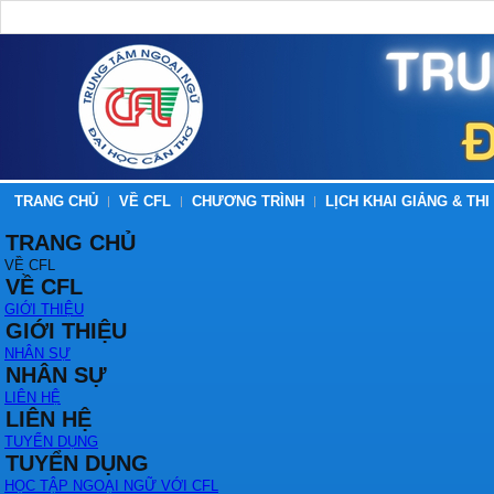
TRANG CHỦ
VỀ CFL
CHƯƠNG TRÌNH
LỊCH KHAI GIẢNG & THI
TRANG CHỦ
VỀ CFL
VỀ CFL
GIỚI THIỆU
GIỚI THIỆU
NHÂN SỰ
NHÂN SỰ
LIÊN HỆ
LIÊN HỆ
TUYỂN DỤNG
TUYỂN DỤNG
HỌC TẬP NGOẠI NGỮ VỚI CFL