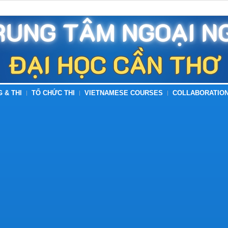
G & THI
TỔ CHỨC THI
VIETNAMESE COURSES
COLLABORATION