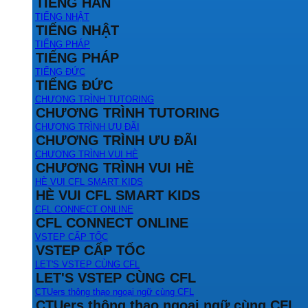
TIẾNG HÀN
TIẾNG NHẬT
TIẾNG NHẬT
TIẾNG PHÁP
TIẾNG PHÁP
TIẾNG ĐỨC
TIẾNG ĐỨC
CHƯƠNG TRÌNH TUTORING
CHƯƠNG TRÌNH TUTORING
CHƯƠNG TRÌNH ƯU ĐÃI
CHƯƠNG TRÌNH ƯU ĐÃI
CHƯƠNG TRÌNH VUI HÈ
CHƯƠNG TRÌNH VUI HÈ
HÈ VUI CFL SMART KIDS
HÈ VUI CFL SMART KIDS
CFL CONNECT ONLINE
CFL CONNECT ONLINE
VSTEP CẤP TỐC
VSTEP CẤP TỐC
LET'S VSTEP CÙNG CFL
LET'S VSTEP CÙNG CFL
CTUers thông thạo ngoại ngữ cùng CFL
CTUers thông thạo ngoại ngữ cùng CFL