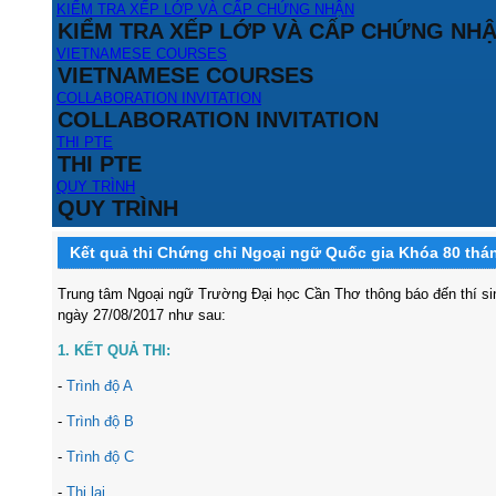
KIỂM TRA XẾP LỚP VÀ CẤP CHỨNG NHẬN
KIỂM TRA XẾP LỚP VÀ CẤP CHỨNG NH
VIETNAMESE COURSES
VIETNAMESE COURSES
COLLABORATION INVITATION
COLLABORATION INVITATION
THI PTE
THI PTE
QUY TRÌNH
QUY TRÌNH
Kết quả thi Chứng chỉ Ngoại ngữ Quốc gia Khóa 80 thá
Trung tâm Ngoại ngữ Trường Đại học Cần Thơ thông báo đến thí sin
ngày 27/08/2017 như sau:
1. KẾT QUẢ THI:
-
Trình độ A
-
Trình độ B
-
Trình độ C
-
Thi lại