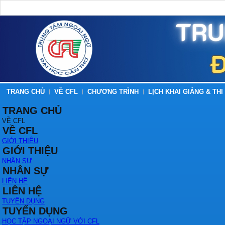
TRANG CHỦ
VỀ CFL
CHƯƠNG TRÌNH
LỊCH KHAI GIẢNG & THI
TRANG CHỦ
VỀ CFL
VỀ CFL
GIỚI THIỆU
GIỚI THIỆU
NHÂN SỰ
NHÂN SỰ
LIÊN HỆ
LIÊN HỆ
TUYỂN DỤNG
TUYỂN DỤNG
HỌC TẬP NGOẠI NGỮ VỚI CFL