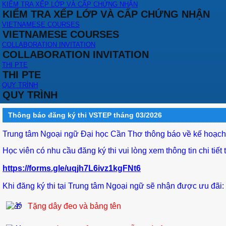
KIỂM TRA XẾP LỚP VÀ CẤP CHỨNG NHẬN
KIỂM TRA XẾP LỚP VÀ CẤP CHỨNG NHẬN
VIETNAMESE COURSES
VIETNAMESE COURSES
COLLABORATION INVITATION
COLLABORATION INVITATION
THI PTE
THI PTE
QUY TRÌNH
QUY TRÌNH
Thông báo đăng ký thi VSTEP tháng 03/2026
Trung tâm Ngoại ngữ Đại học Cần Thơ thông báo về kế hoạch
Học viên có nhu cầu đăng ký thi vui lòng xem thông tin chi tiết t
https://forms.gle/uqjh7L6ivz1kgFNt6
Khi đăng ký thi tại Trung tâm Ngoại ngữ sẽ nhận được ưu đãi:
Tặng dây đeo và bảng tên