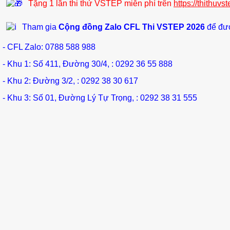
Tặng 1 lần thi thử VSTEP miễn phí trên
https://thithuvs
Tham gia
Cộng đồng Zalo CFL Thi VSTEP 2026
để đư
- CFL Zalo: 0788 588 988
- Khu 1: Số 411, Đường 30/4, : 0292 36 55 888
- Khu 2: Đường 3/2, : 0292 38 30 617
- Khu 3: Số 01, Đường Lý Tự Trọng, : 0292 38 31 555