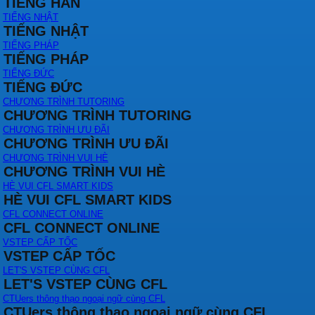
TIẾNG HÀN
TIẾNG NHẬT
TIẾNG NHẬT
TIẾNG PHÁP
TIẾNG PHÁP
TIẾNG ĐỨC
TIẾNG ĐỨC
CHƯƠNG TRÌNH TUTORING
CHƯƠNG TRÌNH TUTORING
CHƯƠNG TRÌNH ƯU ĐÃI
CHƯƠNG TRÌNH ƯU ĐÃI
CHƯƠNG TRÌNH VUI HÈ
CHƯƠNG TRÌNH VUI HÈ
HÈ VUI CFL SMART KIDS
HÈ VUI CFL SMART KIDS
CFL CONNECT ONLINE
CFL CONNECT ONLINE
VSTEP CẤP TỐC
VSTEP CẤP TỐC
LET'S VSTEP CÙNG CFL
LET'S VSTEP CÙNG CFL
CTUers thông thạo ngoại ngữ cùng CFL
CTUers thông thạo ngoại ngữ cùng CFL