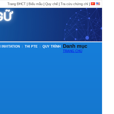
Trang ĐHCT
|
Biểu mẫu
|
Quy chế
|
Tra cứu chứng chỉ
|
Danh mục
 INVITATION
THI PTE
QUY TRÌNH
TRANG CHỦ