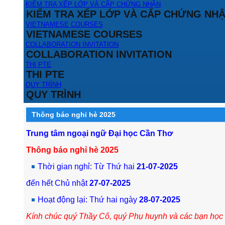
KIỂM TRA XẾP LỚP VÀ CẤP CHỨNG NHẬN
KIỂM TRA XẾP LỚP VÀ CẤP CHỨNG NH
VIETNAMESE COURSES
VIETNAMESE COURSES
COLLABORATION INVITATION
COLLABORATION INVITATION
THI PTE
THI PTE
QUY TRÌNH
QUY TRÌNH
Thông báo nghỉ hè 2025
Trung tâm ngoại ngữ Đại học Cần Thơ
Thông báo nghỉ hè 2025
Thời gian nghỉ: Từ Thứ hai
21-07-2025
đến hết Chủ nhật
27-07-2025
Hoạt động lại: Thứ hai ngày
28-07-2025
Kính chúc quý Thầy Cô, quý Phụ huynh và các bạn học v