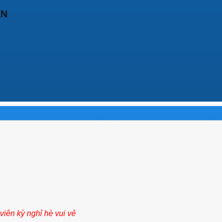
ẬN
iên kỳ nghỉ hè vui vẻ