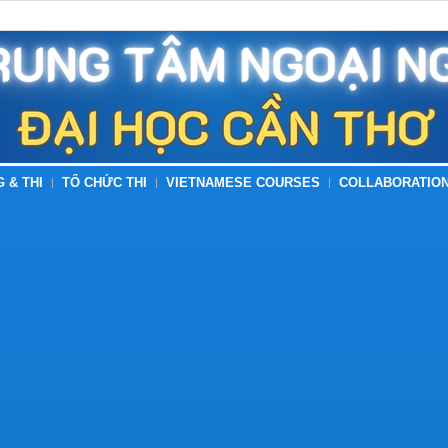
G & THI
TỔ CHỨC THI
VIETNAMESE COURSES
COLLABORATION