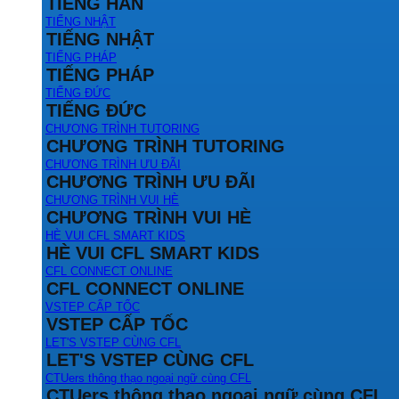
TIẾNG HÀN
TIẾNG NHẬT
TIẾNG NHẬT
TIẾNG PHÁP
TIẾNG PHÁP
TIẾNG ĐỨC
TIẾNG ĐỨC
CHƯƠNG TRÌNH TUTORING
CHƯƠNG TRÌNH TUTORING
CHƯƠNG TRÌNH ƯU ĐÃI
CHƯƠNG TRÌNH ƯU ĐÃI
CHƯƠNG TRÌNH VUI HÈ
CHƯƠNG TRÌNH VUI HÈ
HÈ VUI CFL SMART KIDS
HÈ VUI CFL SMART KIDS
CFL CONNECT ONLINE
CFL CONNECT ONLINE
VSTEP CẤP TỐC
VSTEP CẤP TỐC
LET'S VSTEP CÙNG CFL
LET'S VSTEP CÙNG CFL
CTUers thông thạo ngoại ngữ cùng CFL
CTUers thông thạo ngoại ngữ cùng CFL