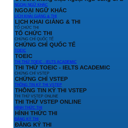
NGOẠI NGỮ KHÁC
NGOẠI NGỮ KHÁC
LỊCH KHAI GIẢNG & THI
LỊCH KHAI GIẢNG & THI
TỔ CHỨC THI
TỔ CHỨC THI
CHỨNG CHỈ QUỐC TẾ
CHỨNG CHỈ QUỐC TẾ
TOEIC
TOEIC
THI THỬ TOEIC - IELTS ACADEMIC
THI THỬ TOEIC - IELTS ACADEMIC
CHỨNG CHỈ VSTEP
CHỨNG CHỈ VSTEP
THÔNG TIN KỲ THI VSTEP
THÔNG TIN KỲ THI VSTEP
THI THỬ VSTEP ONLINE
THI THỬ VSTEP ONLINE
HÌNH THỨC THI
HÌNH THỨC THI
ĐĂNG KÝ THI
ĐĂNG KÝ THI