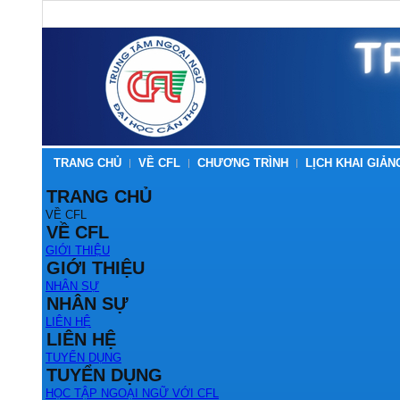
TRANG CHỦ
VỀ CFL
CHƯƠNG TRÌNH
LỊCH KHAI GIẢN
TRANG CHỦ
VỀ CFL
VỀ CFL
GIỚI THIỆU
GIỚI THIỆU
NHÂN SỰ
NHÂN SỰ
LIÊN HỆ
LIÊN HỆ
TUYỂN DỤNG
TUYỂN DỤNG
HỌC TẬP NGOẠI NGỮ VỚI CFL