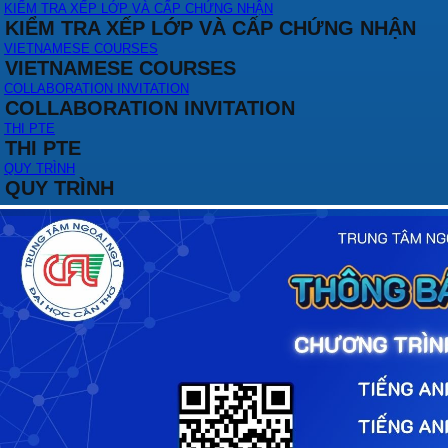
KIỂM TRA XẾP LỚP VÀ CẤP CHỨNG NHẬN
KIỂM TRA XẾP LỚP VÀ CẤP CHỨNG NHẬN
VIETNAMESE COURSES
VIETNAMESE COURSES
COLLABORATION INVITATION
COLLABORATION INVITATION
THI PTE
THI PTE
QUY TRÌNH
QUY TRÌNH