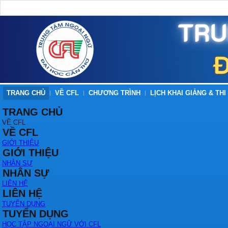
TRANG CHỦ
VỀ CFL
CHƯƠNG TRÌNH
LỊCH KHAI GIẢNG & THI
TRANG CHỦ
VỀ CFL
VỀ CFL
GIỚI THIỆU
GIỚI THIỆU
NHÂN SỰ
NHÂN SỰ
LIÊN HỆ
LIÊN HỆ
TUYỂN DỤNG
TUYỂN DỤNG
HỌC TẬP NGOẠI NGỮ VỚI CFL