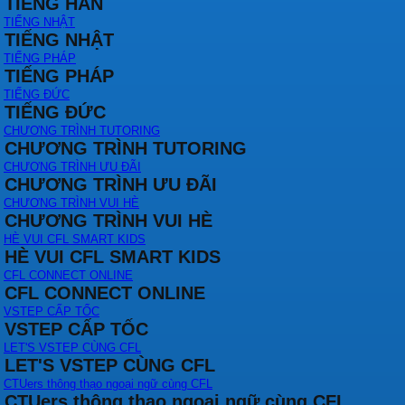
TIẾNG HÀN
TIẾNG NHẬT
TIẾNG NHẬT
TIẾNG PHÁP
TIẾNG PHÁP
TIẾNG ĐỨC
TIẾNG ĐỨC
CHƯƠNG TRÌNH TUTORING
CHƯƠNG TRÌNH TUTORING
CHƯƠNG TRÌNH ƯU ĐÃI
CHƯƠNG TRÌNH ƯU ĐÃI
CHƯƠNG TRÌNH VUI HÈ
CHƯƠNG TRÌNH VUI HÈ
HÈ VUI CFL SMART KIDS
HÈ VUI CFL SMART KIDS
CFL CONNECT ONLINE
CFL CONNECT ONLINE
VSTEP CẤP TỐC
VSTEP CẤP TỐC
LET'S VSTEP CÙNG CFL
LET'S VSTEP CÙNG CFL
CTUers thông thạo ngoại ngữ cùng CFL
CTUers thông thạo ngoại ngữ cùng CFL