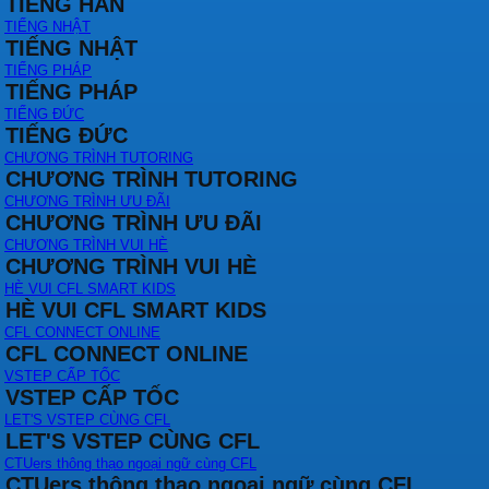
TIẾNG HÀN
TIẾNG NHẬT
TIẾNG NHẬT
TIẾNG PHÁP
TIẾNG PHÁP
TIẾNG ĐỨC
TIẾNG ĐỨC
CHƯƠNG TRÌNH TUTORING
CHƯƠNG TRÌNH TUTORING
CHƯƠNG TRÌNH ƯU ĐÃI
CHƯƠNG TRÌNH ƯU ĐÃI
CHƯƠNG TRÌNH VUI HÈ
CHƯƠNG TRÌNH VUI HÈ
HÈ VUI CFL SMART KIDS
HÈ VUI CFL SMART KIDS
CFL CONNECT ONLINE
CFL CONNECT ONLINE
VSTEP CẤP TỐC
VSTEP CẤP TỐC
LET'S VSTEP CÙNG CFL
LET'S VSTEP CÙNG CFL
CTUers thông thạo ngoại ngữ cùng CFL
CTUers thông thạo ngoại ngữ cùng CFL