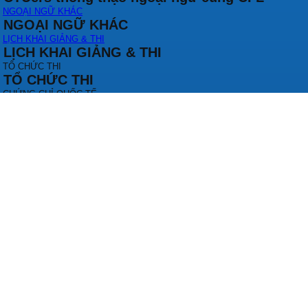
NGOẠI NGỮ KHÁC
NGOẠI NGỮ KHÁC
LỊCH KHAI GIẢNG & THI
LỊCH KHAI GIẢNG & THI
TỔ CHỨC THI
TỔ CHỨC THI
CHỨNG CHỈ QUỐC TẾ
CHỨNG CHỈ QUỐC TẾ
TOEIC
TOEIC
THI THỬ TOEIC - IELTS ACADEMIC
THI THỬ TOEIC - IELTS ACADEMIC
CHỨNG CHỈ VSTEP
CHỨNG CHỈ VSTEP
THÔNG TIN KỲ THI VSTEP
THÔNG TIN KỲ THI VSTEP
THI THỬ VSTEP ONLINE
THI THỬ VSTEP ONLINE
HÌNH THỨC THI
HÌNH THỨC THI
ĐĂNG KÝ THI
ĐĂNG KÝ THI