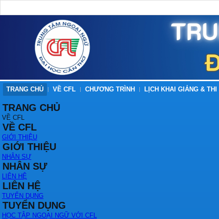
TRANG CHỦ
VỀ CFL
CHƯƠNG TRÌNH
LỊCH KHAI GIẢNG & THI
TRANG CHỦ
VỀ CFL
VỀ CFL
GIỚI THIỆU
GIỚI THIỆU
NHÂN SỰ
NHÂN SỰ
LIÊN HỆ
LIÊN HỆ
TUYỂN DỤNG
TUYỂN DỤNG
HỌC TẬP NGOẠI NGỮ VỚI CFL